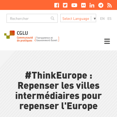
Aller
au
contenu
Rechercher
principal
Rechercher
EN
ES
Select Language
▼
M
n
Toggl
naviga
#ThinkEurope :
Repenser les villes
intermédiaires pour
repenser l'Europe